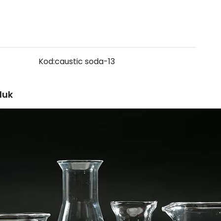
Kod:
caustic soda-13
duk