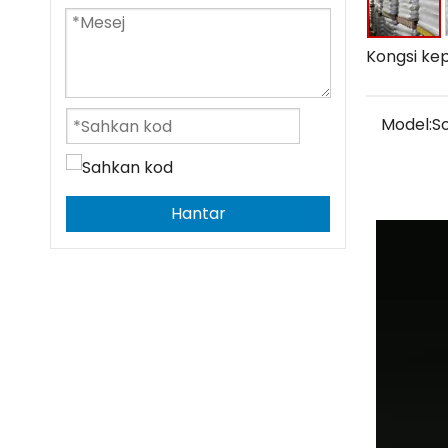
Kongsi ke
Model:
S
Hantar