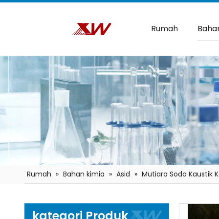
Rumah
Bahan
Rumah
»
Bahan kimia
»
Asid
»
Mutiara Soda Kaustik
kategori Produk