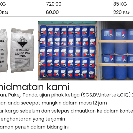
KG
720.00
35 KG
0KG
80.00
220 KG
khidmatan kami
nan, Pakej, Tanda, ujian pihak ketiga (SGS,BV,Intertek,CIQ
an anda secepat mungkin dalam masa 12 jam
r kargo sebelum dan selepas dimuatkan ke dalam konte
penghantaran yang terjamin
laman penuh dalam bidang ini