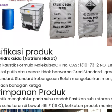
ifikasi produk
Hidroksida (Natrium Hidrat)
a kaustik Formula Molekul:NaOH No. CAS : 1310-73-2 NO. E
istal putih atau cecair tidak berwarna Gred Standard: gr
 Standard: Standard kebangsaan Boleh mengeluarkan men
aan bahagian ketiga
yimpanan Produk
stik menghablur pada suhu rendah.Pastikan suhu storan di
ka suhu turun di bawah 65 F (16 C), kelikatan produk men