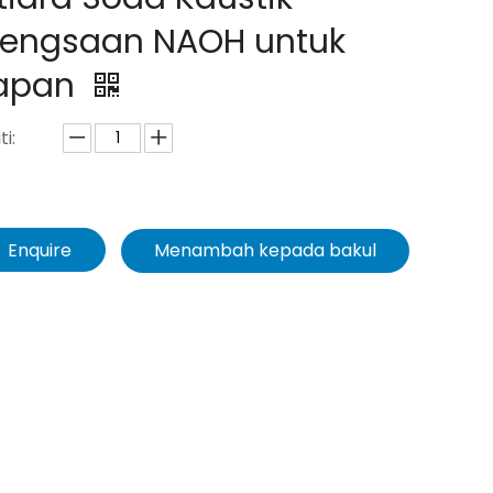
rengsaan NAOH untuk
apan
ti:
Enquire
Menambah kepada bakul