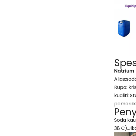
Spes
Natrium 
Alias:sod
Rupa: kr
kualiti:
pemeriks
Pen
Soda kau
38 C).Ji