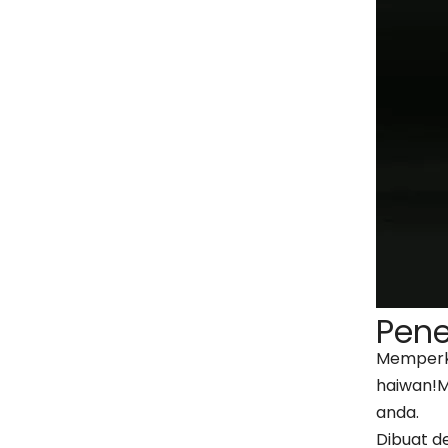
Pene
Memperke
haiwan!M
anda.
Dibuat d