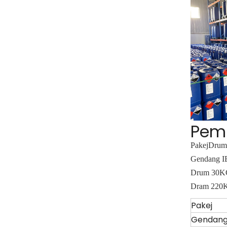
Pem
Pakej
Drum
Gendang 
Drum 30K
Dram 220
Pakej
Gendang