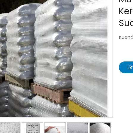
Ke
Su
Kuanti