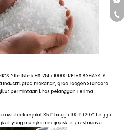
+86-181
+86-311
INICS: 215-185-5 HS: 2815110000 KELAS BAHAYA: 8
ed industri, gred makanan, gred reagen Standard
gikut permintaan khas pelanggan Terima
kawal dalam julat 85 F hingga 100 F (29 C hingga
ingkat, yang mungkin menjejaskan prestasinya.