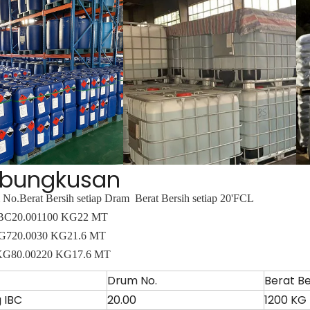
bungkusan
 No.
Berat Bersih setiap Dram
Berat Bersih setiap 20'FCL
IBC
20.00
1100 KG
22 MT
G
720.00
30 KG
21.6 MT
KG
80.00
220 KG
17.6 MT
Drum No.
Berat Be
 IBC
20.00
1200 KG