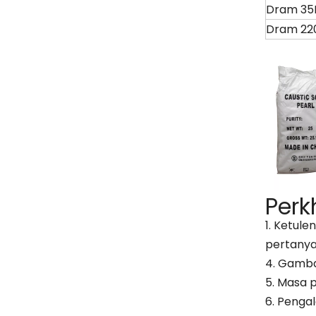
Dram 35
Dram 22
Per
1. Ketule
pertanya
4. Gamba
5. Masa 
6. Penga