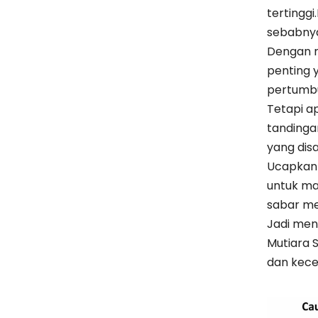
tertingg
sebabnya
Dengan m
penting 
pertumb
Tetapi ap
tandinga
yang dis
Ucapkan 
untuk ma
sabar m
Jadi men
Mutiara 
dan kece